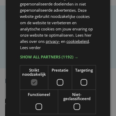
gepersonaliseerde doeleinden in niet
gepersonaliseerde advertenties. Deze
website gebruikt noodzakelijke cookies
Taalfout opgemerkt?
om de website te verbeteren en
Heb je een taal- of schrijffout opgemerkt in dit
analytische cookies om jouw ervaring op
onze website te optimaliseren. Lees hier
artikel?
alles over ons
privacy-
en
cookiebeleid
.
Lees verder
Laat het ons weten
SHOW ALL PARTNERS
(1192) →
Strikt
Prestatie
Targeting
noodzakelijk
Lees ook
Functioneel
Niet-
geclassificeerd
vr 7 augustus | 11:43
Alcatraz voor het eerst