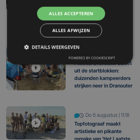
volledig uitverkocht:
Channel Zero neemt
ALLES ACCEPTEREN
afscheid van
festivalpodia
ALLES AFWIJZEN
DETAILS WEERGEVEN
do 6 augustus | 17:24
POWERED BY COOKIESCRIPT
Festival Dranouter schiet
uit de startblokken:
duizenden kampeerders
strijken neer in Dranouter
do 6 augustus | 11:18
Topfotograaf maakt
artistieke en pikante
remake van ‘Het Laatste