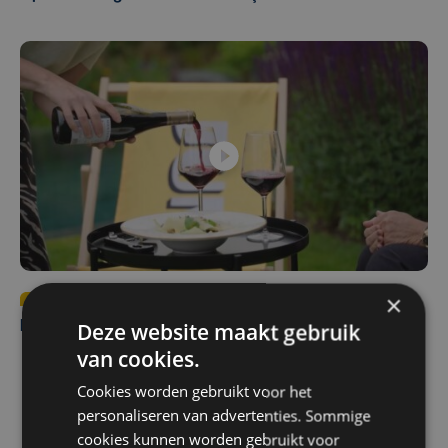
×
Tendens
za 8 augustus | 12:00
Deze website maakt gebruik
Een rode, Franse wijn voor bij Claudia's open ravioli
van cookies.
Cookies worden gebruikt voor het
personaliseren van advertenties. Sommige
cookies kunnen worden gebruikt voor