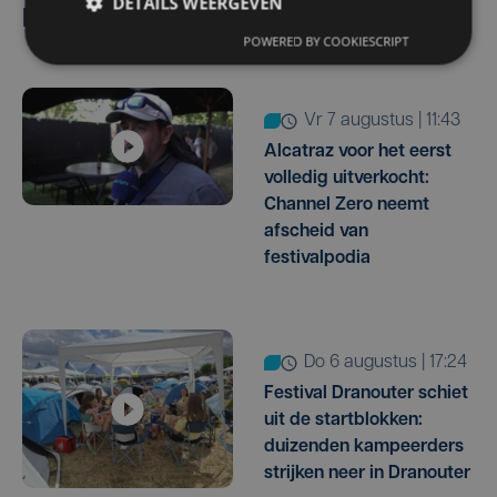
DETAILS WEERGEVEN
Lees ook
POWERED BY COOKIESCRIPT
vr 7 augustus | 11:43
Alcatraz voor het eerst
volledig uitverkocht:
Channel Zero neemt
afscheid van
festivalpodia
do 6 augustus | 17:24
Festival Dranouter schiet
uit de startblokken:
duizenden kampeerders
strijken neer in Dranouter