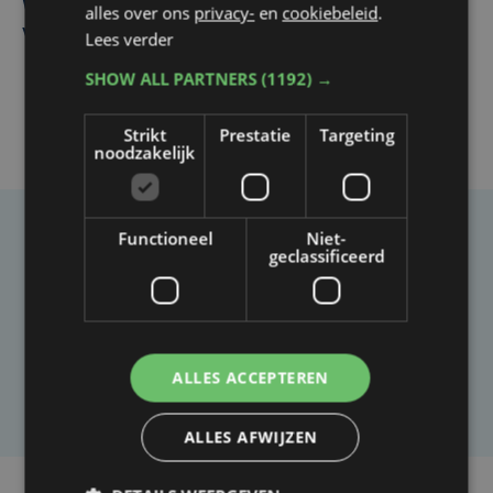
West, dat ook een nieuwe voltijdse gynaecoloog
alles over ons
privacy-
en
cookiebeleid
.
verwelkomt
Lees verder
SHOW ALL PARTNERS
(1192) →
Strikt
Prestatie
Targeting
noodzakelijk
Functioneel
Niet-
Taalfout opgemerkt?
geclassificeerd
Heb je een taal- of schrijffout opgemerkt in dit
artikel?
ALLES ACCEPTEREN
Laat het ons weten
ALLES AFWIJZEN