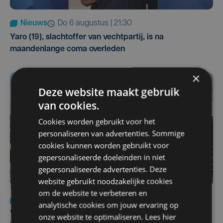
Nieuws
do 6 augustus | 21:30
Yaro (19), slachtoffer van vechtpartij, is na
maandenlange coma overleden
×
Deze website maakt gebruik
van cookies.
Cookies worden gebruikt voor het
personaliseren van advertenties. Sommige
cookies kunnen worden gebruikt voor
gepersonaliseerde doeleinden in niet
gepersonaliseerde advertenties. Deze
website gebruikt noodzakelijke cookies
om de website te verbeteren en
Nieuws
wo 5 augustus | 11:57
analytische cookies om jouw ervaring op
Vier Oostendse gynaecologen versterken dienst in AZ
onze website te optimaliseren. Lees hier