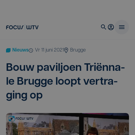
Nieuws
vr 11 juni 2021
Brugge
Bouw pavil­joen Tri­ën­na­
le Brug­ge loopt ver­tra­
ging op