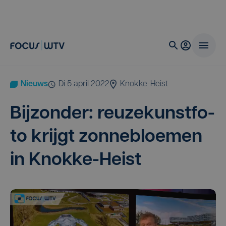
Nieuws
di 5 april 2022
Knokke-Heist
Bij­zon­der: reu­ze­kunst­fo­
to krijgt zon­ne­bloe­men
in Knokke-Heist