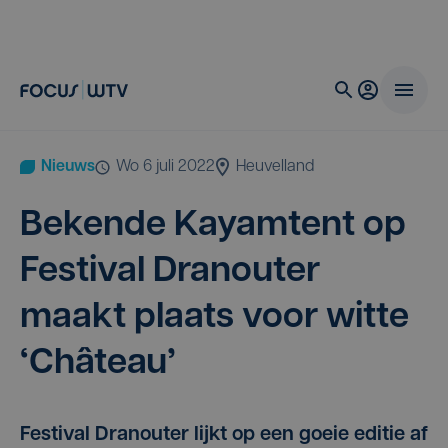
Nieuws
wo 6 juli 2022
Heuvelland
Beken­de Kayam­tent op
Fes­ti­val Dran­ou­ter
maakt plaats voor wit­te
‘
Châ­teau’
Festival Dranouter lijkt op een goeie editie af