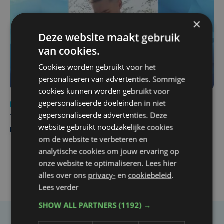
×
Deze website maakt gebruik
van cookies.
Cookies worden gebruikt voor het
personaliseren van advertenties. Sommige
cookies kunnen worden gebruikt voor
gepersonaliseerde doeleinden in niet
Nieuws
do 6 augustus | 21:30
gepersonaliseerde advertenties. Deze
Yaro (19), slachtoffer van vechtpartij, is na
website gebruikt noodzakelijke cookies
maandenlange coma overleden
om de website te verbeteren en
analytische cookies om jouw ervaring op
onze website te optimaliseren. Lees hier
alles over ons
privacy-
en
cookiebeleid
.
Lees verder
SHOW ALL PARTNERS
(1192) →