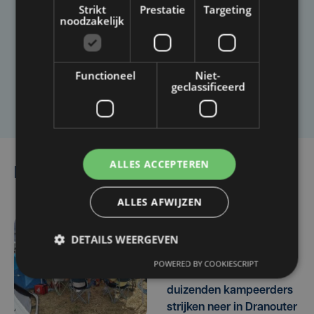
Taalfout opgemerkt?
Strikt
Prestatie
Targeting
noodzakelijk
Heb je een taal- of schrijffout opgemerkt in dit
artikel?
Functioneel
Niet-
geclassificeerd
Laat het ons weten
ALLES ACCEPTEREN
Lees ook
ALLES AFWIJZEN
DETAILS WEERGEVEN
do 6 augustus | 17:24
Festival Dranouter schiet
POWERED BY COOKIESCRIPT
uit de startblokken:
duizenden kampeerders
strijken neer in Dranouter