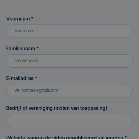
Voornaam
*
Familienaam
*
E-mailadres
*
Bedrijf of vereniging (indien van toepassing)
Website waarop de video gepubliceerd zal worden
*