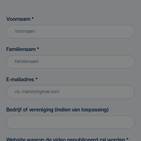
Voornaam
*
Familienaam
*
E-mailadres
*
Bedrijf of vereniging (indien van toepassing)
Website waarop de video gepubliceerd zal worden
*