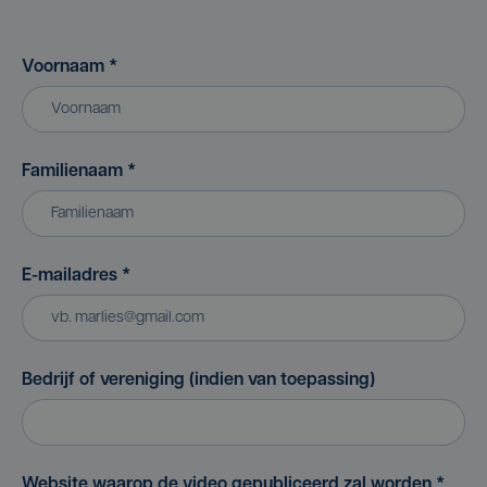
Voornaam
*
Familienaam
*
E-mailadres
*
Bedrijf of vereniging (indien van toepassing)
Website waarop de video gepubliceerd zal worden
*