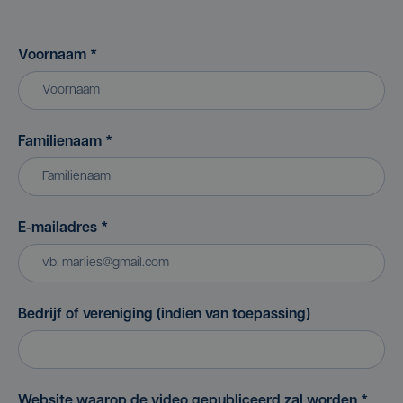
Voornaam
*
Familienaam
*
E-mailadres
*
Bedrijf of vereniging (indien van toepassing)
Website waarop de video gepubliceerd zal worden
*