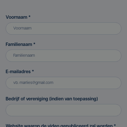
Voornaam
*
Familienaam
*
E-mailadres
*
Bedrijf of vereniging (indien van toepassing)
Website waarop de video gepubliceerd zal worden
*