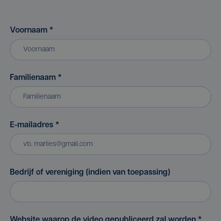
Voornaam
*
Familienaam
*
E-mailadres
*
Bedrijf of vereniging (indien van toepassing)
Website waarop de video gepubliceerd zal worden
*