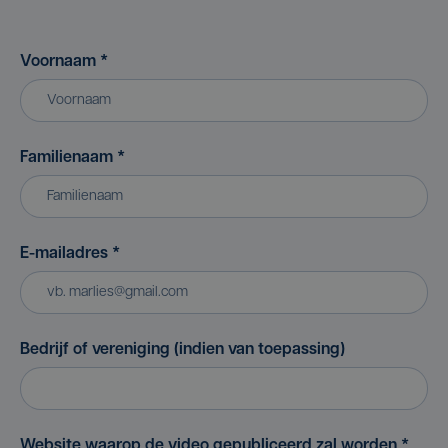
Voornaam
*
Familienaam
*
E-mailadres
*
Bedrijf of vereniging (indien van toepassing)
Website waarop de video gepubliceerd zal worden
*