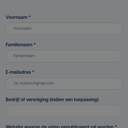
Voornaam
*
Familienaam
*
E-mailadres
*
Bedrijf of vereniging (indien van toepassing)
Website waarop de video gepubliceerd zal worden
*