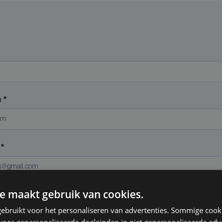
m
*
s
*
e maakt gebruik van cookies.
ereniging (indien van toepassing)
ebruikt voor het personaliseren van advertenties. Sommige coo
oor gepersonaliseerde doeleinden in niet gepersonaliseerde adv