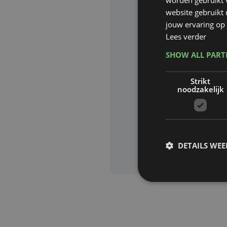
website gebruikt
Website waa
jouw ervaring op 
Lees verder
SHOW ALL PAR
Deze site wor
Strikt
Google zijn va
noodzakelijk
Aanvra
DETAILS WE