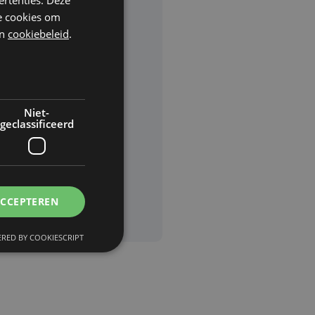
he cookies om
n
cookiebeleid
.
rden
van
Niet-
geclassificeerd
ACCEPTEREN
RED BY COOKIESCRIPT