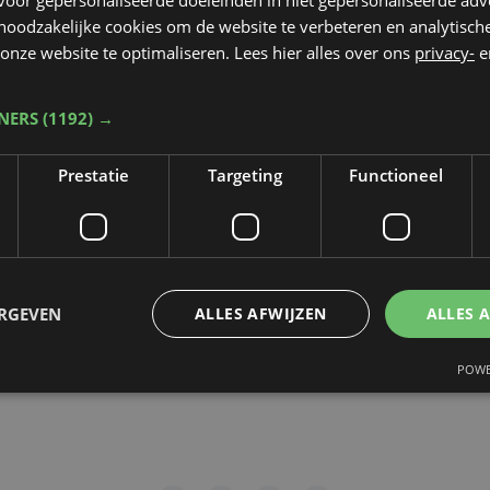
 noodzakelijke cookies om de website te verbeteren en analytisc
rop de video gepubliceerd zal worden
*
onze website te optimaliseren. Lees hier alles over ons
privacy-
e
TNERS
(1192) →
dt beschermd door reCAPTCHA. Het
Privacybeleid
en de
Servicevoorwaa
Prestatie
Targeting
Functioneel
n toepassing.
gen
ERGEVEN
ALLES AFWIJZEN
ALLES 
POWE