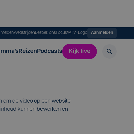
s melden
Wedstrijden
Bezoek ons
FocusWTV+
Logo
Aanmelden
amma's
Reizen
Podcasts
Kijk live
en om de video op een website
de inhoud kunnen bewerken en