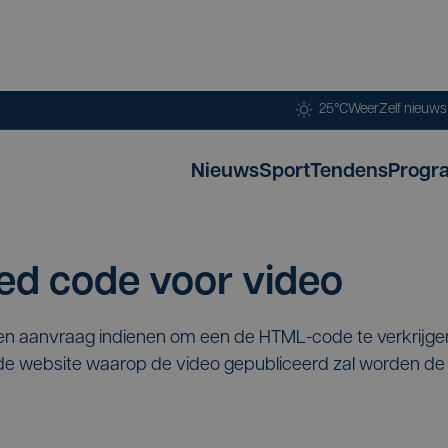
25°C
Weer
Zelf nieuw
Nieuws
Sport
Tendens
Progr
d code voor video
een aanvraag indienen om een de HTML-code te verkrijg
p de website waarop de video gepubliceerd zal worden 