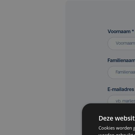
Voornaam
*
Familienaa
E-mailadre
Deze websit
Bedrijf of v
Cookies worden g
worden gebruikt v