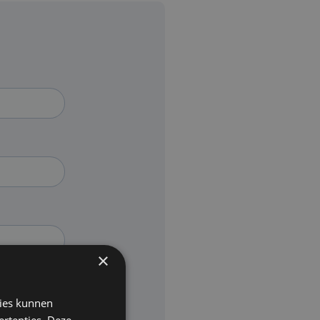
×
kies kunnen
ertenties. Deze