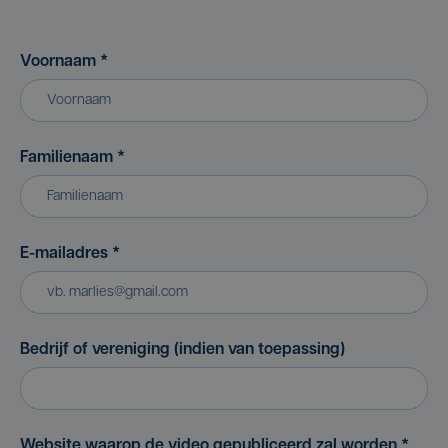
Voornaam
*
Familienaam
*
E-mailadres
*
Bedrijf of vereniging (indien van toepassing)
Website waarop de video gepubliceerd zal worden
*