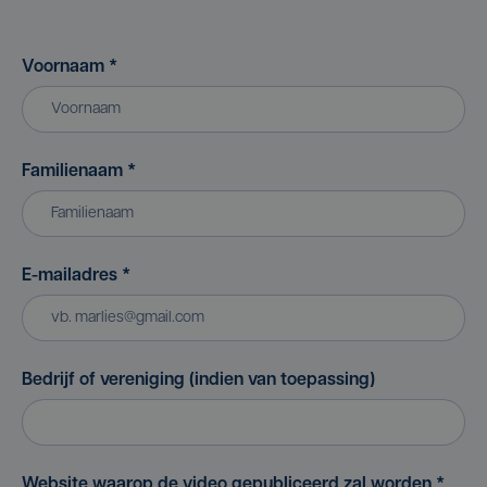
Voornaam
*
Familienaam
*
E-mailadres
*
Bedrijf of vereniging (indien van toepassing)
Website waarop de video gepubliceerd zal worden
*