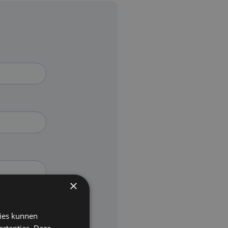
×
kies kunnen
ertenties. Deze