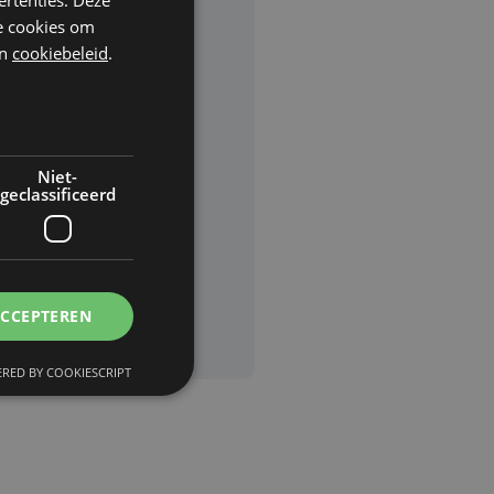
he cookies om
n
cookiebeleid
.
rden
van
Niet-
geclassificeerd
ACCEPTEREN
RED BY COOKIESCRIPT