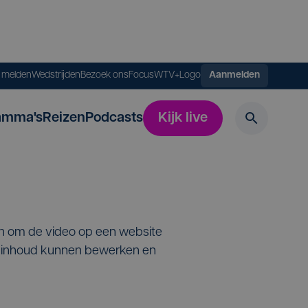
s melden
Wedstrijden
Bezoek ons
FocusWTV+
Logo
Aanmelden
amma's
Reizen
Podcasts
Kijk live
en om de video op een website
de inhoud kunnen bewerken en