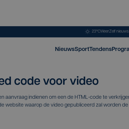
23°C
Weer
Zelf nieuw
Nieuws
Sport
Tendens
Progr
d code voor video
een aanvraag indienen om een de HTML-code te verkrijg
p de website waarop de video gepubliceerd zal worden 