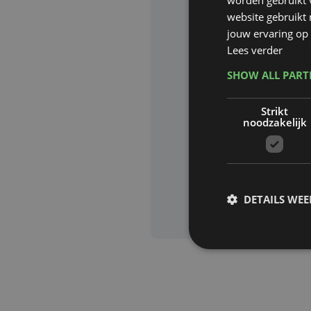
website gebruikt
Website waa
jouw ervaring op 
Lees verder
SHOW ALL PAR
Deze site wor
Strikt
Google zijn va
noodzakelijk
Aanvra
DETAILS WE