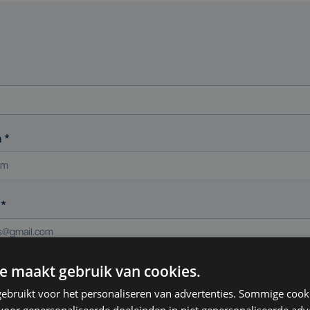
m
*
s
*
e maakt gebruik van cookies.
ereniging (indien van toepassing)
ebruikt voor het personaliseren van advertenties. Sommige coo
oor gepersonaliseerde doeleinden in niet gepersonaliseerde adv