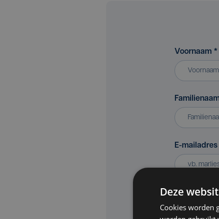
Voornaam
*
Familienaa
E-mailadre
Deze websit
Bedrijf of v
Cookies worden g
worden gebruikt v