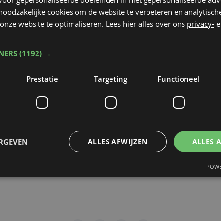
 noodzakelijke cookies om de website te verbeteren en analytisc
rop de video gepubliceerd zal worden
*
onze website te optimaliseren. Lees hier alles over ons
privacy-
e
TNERS
(1192) →
dt beschermd door reCAPTCHA. Het
Privacybeleid
en de
Servicevoorwaa
Prestatie
Targeting
Functioneel
n toepassing.
gen
ERGEVEN
ALLES AFWIJZEN
ALLES 
POWE