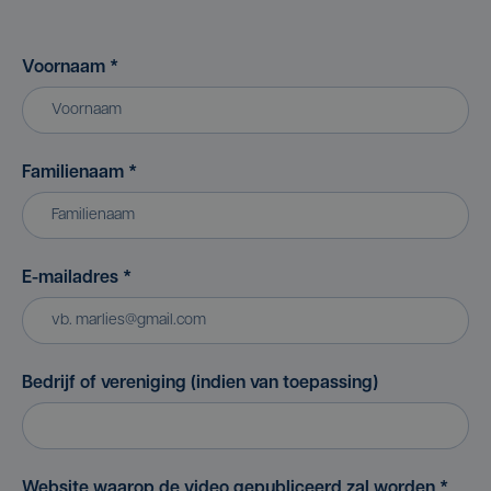
Voornaam
*
Familienaam
*
E-mailadres
*
Bedrijf of vereniging (indien van toepassing)
Website waarop de video gepubliceerd zal worden
*