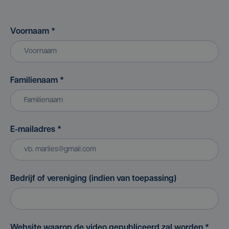
Voornaam
*
Familienaam
*
E-mailadres
*
Bedrijf of vereniging (indien van toepassing)
Website waarop de video gepubliceerd zal worden
*