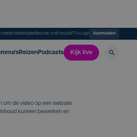
s melden
Wedstrijden
Bezoek ons
FocusWTV+
Logo
Aanmelden
amma's
Reizen
Podcasts
Kijk live
en om de video op een website
de inhoud kunnen bewerken en