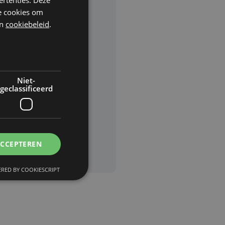
he cookies om
n
cookiebeleid
.
rden
van
Niet-
geclassificeerd
ACCEPTEREN
RED BY COOKIESCRIPT