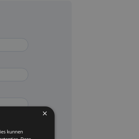
×
kies kunnen
ertenties. Deze