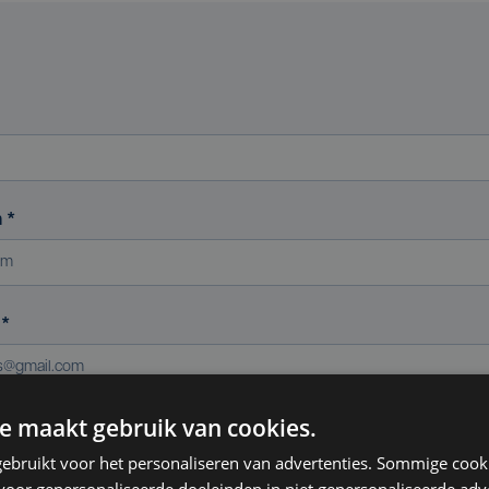
m
*
s
*
e maakt gebruik van cookies.
ereniging (indien van toepassing)
ebruikt voor het personaliseren van advertenties. Sommige coo
oor gepersonaliseerde doeleinden in niet gepersonaliseerde adv