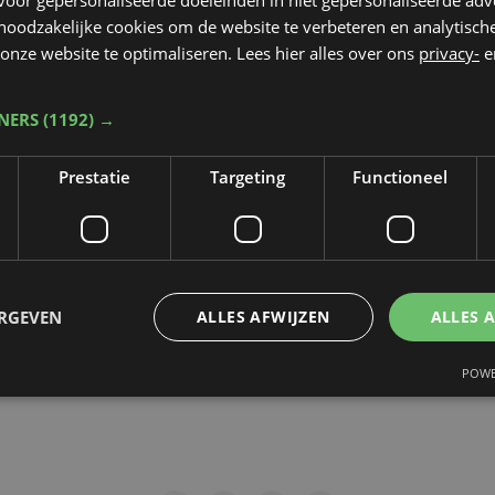
 noodzakelijke cookies om de website te verbeteren en analytisc
rop de video gepubliceerd zal worden
*
onze website te optimaliseren. Lees hier alles over ons
privacy-
e
TNERS
(1192) →
dt beschermd door reCAPTCHA. Het
Privacybeleid
en de
Servicevoorwaa
Prestatie
Targeting
Functioneel
n toepassing.
gen
ERGEVEN
ALLES AFWIJZEN
ALLES 
POWE