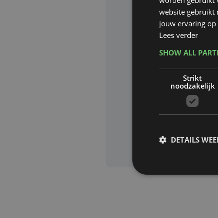
website gebruikt
Website waa
jouw ervaring op 
Lees verder
SHOW ALL PAR
Deze site wor
Strikt
Google zijn va
noodzakelijk
Aanvra
DETAILS WE