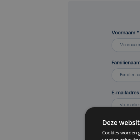
Voornaam
*
Familienaa
E-mailadre
Deze websit
Bedrijf of v
Cookies worden g
worden gebruikt v