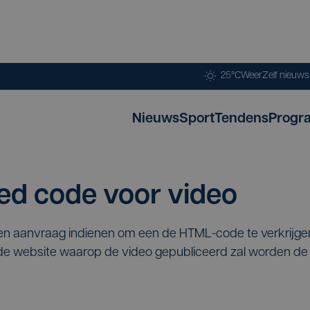
25°C
Weer
Zelf nieuw
Nieuws
Sport
Tendens
Progr
d code voor video
een aanvraag indienen om een de HTML-code te verkrijg
p de website waarop de video gepubliceerd zal worden 