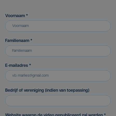
Voornaam
*
Familienaam
*
E-mailadres
*
Bedrijf of vereniging (indien van toepassing)
Website waarop de video gepubliceerd zal worden
*