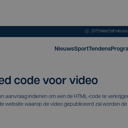
23°C
Weer
Zelf nieuw
Nieuws
Sport
Tendens
Progr
d code voor video
een aanvraag indienen om een de HTML-code te verkrijg
p de website waarop de video gepubliceerd zal worden 