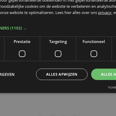
 noodzakelijke cookies om de website te verbeteren en analytisc
rop de video gepubliceerd zal worden
*
onze website te optimaliseren. Lees hier alles over ons
privacy-
e
TNERS
(1192) →
dt beschermd door reCAPTCHA. Het
Privacybeleid
en de
Servicevoorwaa
Prestatie
Targeting
Functioneel
n toepassing.
gen
ERGEVEN
ALLES AFWIJZEN
ALLES 
POWE