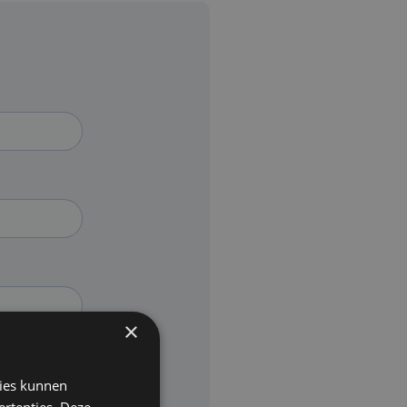
×
kies kunnen
ertenties. Deze