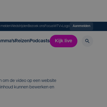
s melden
Wedstrijden
Bezoek ons
FocusWTV+
Logo
Aanmelden
amma's
Reizen
Podcasts
Kijk live
en om de video op een website
de inhoud kunnen bewerken en