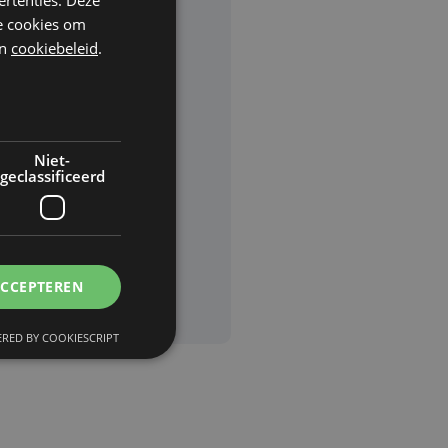
he cookies om
n
cookiebeleid
.
rden
van
Niet-
geclassificeerd
ACCEPTEREN
RED BY COOKIESCRIPT