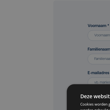
Voornaam
*
Familienaa
E-mailadre
Deze websit
Bedrijf of v
Cookies worden g
worden gebruikt v