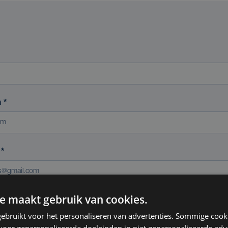
m
*
s
*
e maakt gebruik van cookies.
ereniging (indien van toepassing)
ebruikt voor het personaliseren van advertenties. Sommige coo
oor gepersonaliseerde doeleinden in niet gepersonaliseerde adv