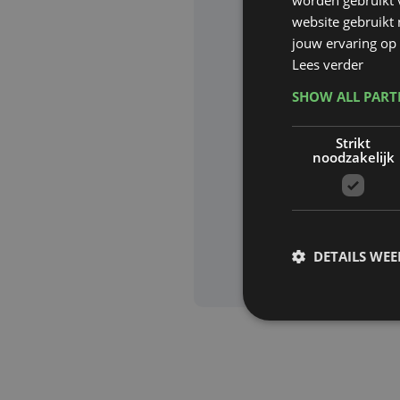
website gebruikt
Website waa
jouw ervaring op 
Lees verder
SHOW ALL PAR
Deze site wor
Strikt
Google zijn va
noodzakelijk
Aanvra
DETAILS WE