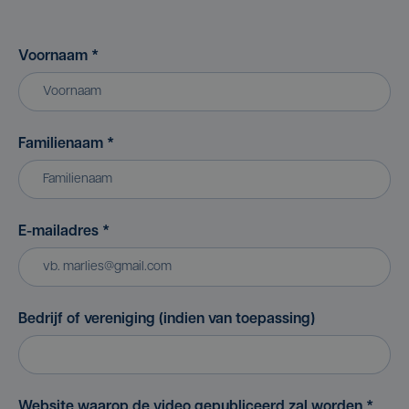
Voornaam
*
Familienaam
*
E-mailadres
*
Bedrijf of vereniging (indien van toepassing)
Website waarop de video gepubliceerd zal worden
*