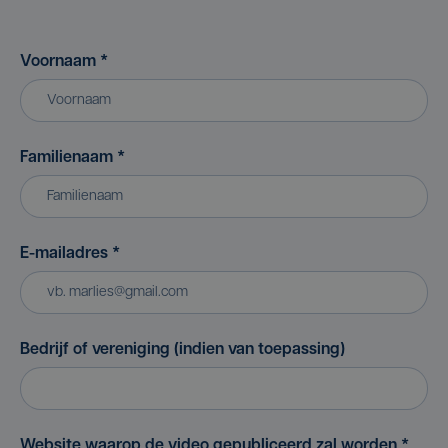
Voornaam
*
Familienaam
*
E-mailadres
*
Bedrijf of vereniging (indien van toepassing)
Website waarop de video gepubliceerd zal worden
*