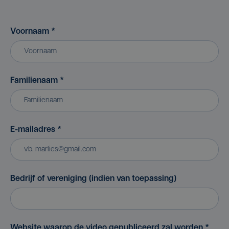
Voornaam
*
Familienaam
*
E-mailadres
*
Bedrijf of vereniging (indien van toepassing)
Website waarop de video gepubliceerd zal worden
*