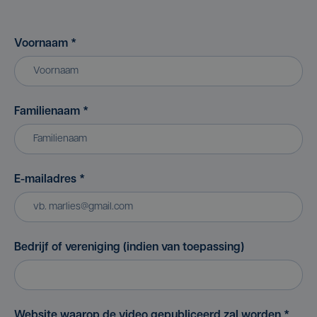
Voornaam
*
Familienaam
*
E-mailadres
*
Bedrijf of vereniging (indien van toepassing)
Website waarop de video gepubliceerd zal worden
*