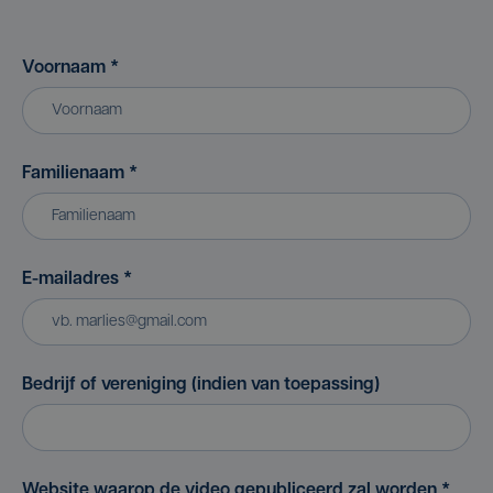
Voornaam
*
Familienaam
*
E-mailadres
*
Bedrijf of vereniging (indien van toepassing)
Website waarop de video gepubliceerd zal worden
*