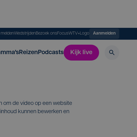
s melden
Wedstrijden
Bezoek ons
FocusWTV+
Logo
Aanmelden
amma's
Reizen
Podcasts
Kijk live
en om de video op een website
de inhoud kunnen bewerken en