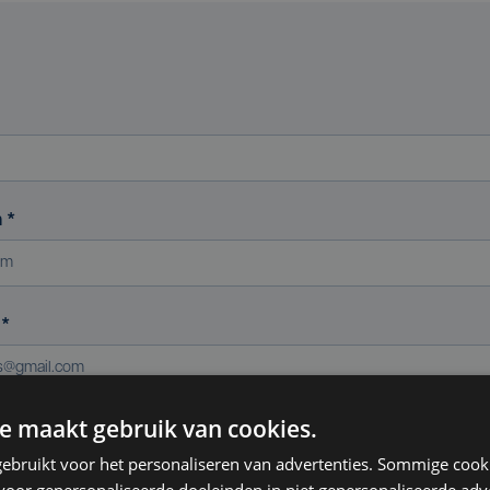
m
*
s
*
e maakt gebruik van cookies.
ereniging (indien van toepassing)
ebruikt voor het personaliseren van advertenties. Sommige coo
oor gepersonaliseerde doeleinden in niet gepersonaliseerde adv