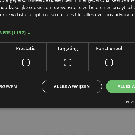
 noodzakelijke cookies om de website te verbeteren en analytisc
rop de video gepubliceerd zal worden
*
onze website te optimaliseren. Lees hier alles over ons
privacy-
e
TNERS
(1192) →
dt beschermd door reCAPTCHA. Het
Privacybeleid
en de
Servicevoorwaa
Prestatie
Targeting
Functioneel
n toepassing.
gen
ERGEVEN
ALLES AFWIJZEN
ALLES 
POWE