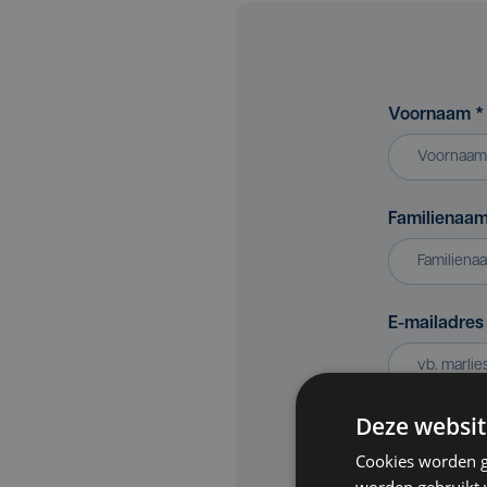
Voornaam
*
Familienaa
E-mailadre
Deze websit
Bedrijf of v
Cookies worden g
worden gebruikt v