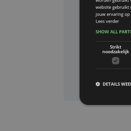
website gebruikt
Website waa
jouw ervaring op 
Lees verder
SHOW ALL PAR
Deze site wor
Strikt
Google zijn va
noodzakelijk
Aanvra
DETAILS WE