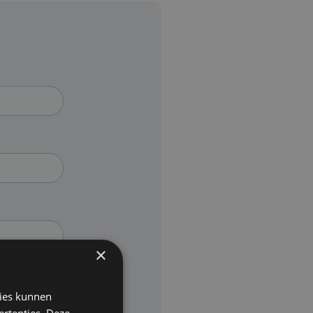
×
kies kunnen
ertenties. Deze