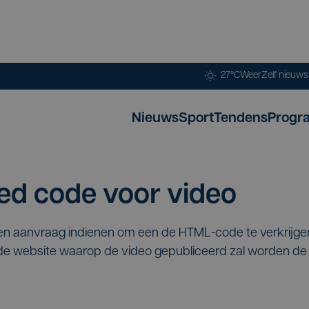
27°C
Weer
Zelf nieuw
Nieuws
Sport
Tendens
Progr
d code voor video
een aanvraag indienen om een de HTML-code te verkrijg
p de website waarop de video gepubliceerd zal worden 