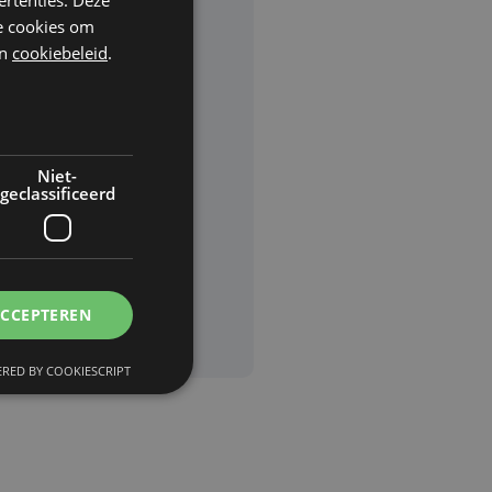
he cookies om
n
cookiebeleid
.
rden
van
Niet-
geclassificeerd
ACCEPTEREN
RED BY COOKIESCRIPT