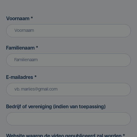
Voornaam
*
Familienaam
*
E-mailadres
*
Bedrijf of vereniging (indien van toepassing)
Website waarop de video gepubliceerd zal worden
*