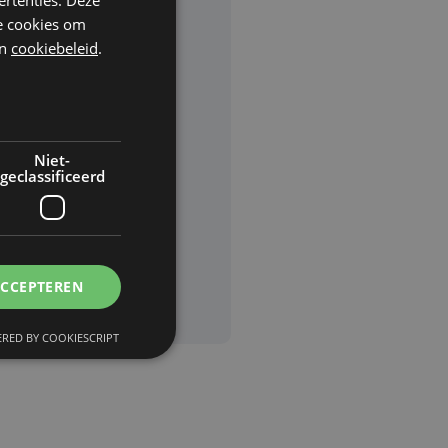
he cookies om
n
cookiebeleid
.
rden
van
Niet-
geclassificeerd
ACCEPTEREN
RED BY COOKIESCRIPT