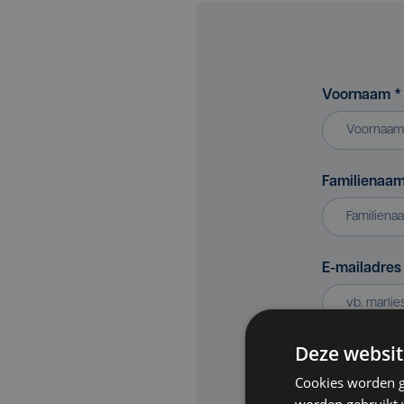
Voornaam
*
Familienaa
E-mailadre
Deze websit
Bedrijf of v
Cookies worden g
worden gebruikt v