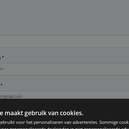
m
*
s
*
e maakt gebruik van cookies.
ereniging (indien van toepassing)
ebruikt voor het personaliseren van advertenties. Sommige coo
oor gepersonaliseerde doeleinden in niet gepersonaliseerde adv