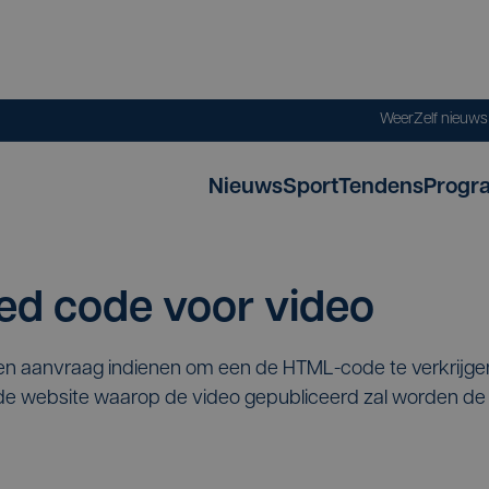
Weer
Zelf nieuw
Nieuws
Sport
Tendens
Progr
d code voor video
een aanvraag indienen om een de HTML-code te verkrijg
p de website waarop de video gepubliceerd zal worden 