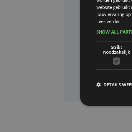
website gebruikt
Website waa
jouw ervaring op 
Lees verder
SHOW ALL PAR
Deze site wor
Strikt
Google zijn va
noodzakelijk
Aanvra
DETAILS WE