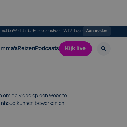
s melden
Wedstrijden
Bezoek ons
FocusWTV+
Logo
Aanmelden
amma's
Reizen
Podcasts
Kijk live
en om de video op een website
de inhoud kunnen bewerken en