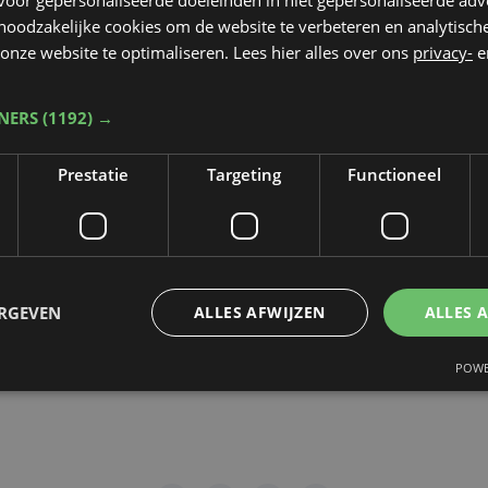
 noodzakelijke cookies om de website te verbeteren en analytisc
rop de video gepubliceerd zal worden
*
onze website te optimaliseren. Lees hier alles over ons
privacy-
e
TNERS
(1192) →
dt beschermd door reCAPTCHA. Het
Privacybeleid
en de
Servicevoorwaa
Prestatie
Targeting
Functioneel
n toepassing.
gen
ERGEVEN
ALLES AFWIJZEN
ALLES 
POWE