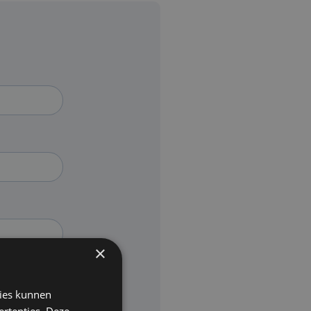
×
kies kunnen
ertenties. Deze