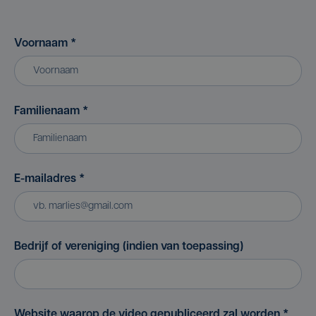
Voornaam
*
Familienaam
*
E-mailadres
*
Bedrijf of vereniging (indien van toepassing)
Website waarop de video gepubliceerd zal worden
*