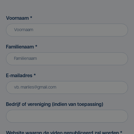
Voornaam
*
Familienaam
*
E-mailadres
*
Bedrijf of vereniging (indien van toepassing)
Website waarop de video gepubliceerd zal worden
*