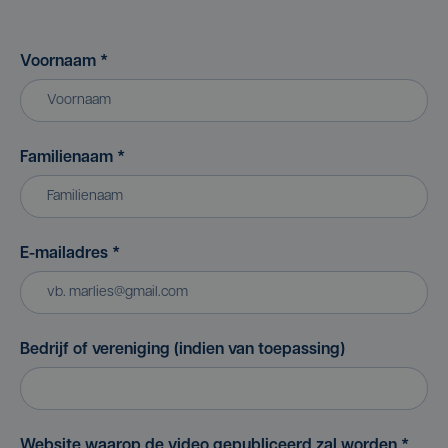
Voornaam
*
Familienaam
*
E-mailadres
*
Bedrijf of vereniging (indien van toepassing)
Website waarop de video gepubliceerd zal worden
*