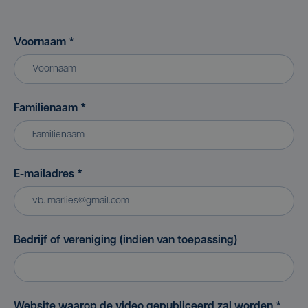
Voornaam
*
Familienaam
*
E-mailadres
*
Bedrijf of vereniging (indien van toepassing)
Website waarop de video gepubliceerd zal worden
*