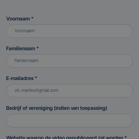
Voornaam
*
Familienaam
*
E-mailadres
*
Bedrijf of vereniging (indien van toepassing)
Website waarop de video gepubliceerd zal worden
*