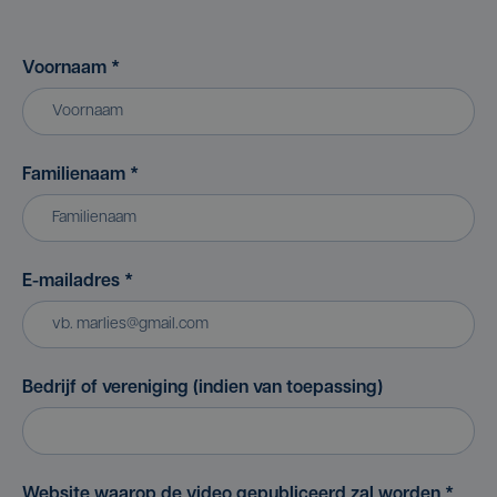
Voornaam
*
Familienaam
*
E-mailadres
*
Bedrijf of vereniging (indien van toepassing)
Website waarop de video gepubliceerd zal worden
*