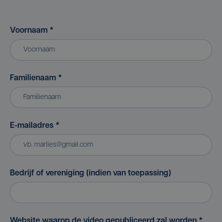
Voornaam
*
Familienaam
*
E-mailadres
*
Bedrijf of vereniging (indien van toepassing)
Website waarop de video gepubliceerd zal worden
*