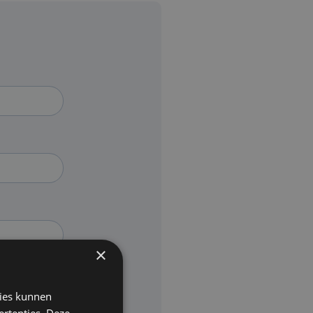
×
kies kunnen
ertenties. Deze