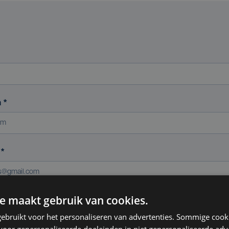
m
*
s
*
e maakt gebruik van cookies.
ereniging (indien van toepassing)
ebruikt voor het personaliseren van advertenties. Sommige coo
oor gepersonaliseerde doeleinden in niet gepersonaliseerde adv