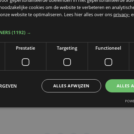
 noodzakelijke cookies om de website te verbeteren en analytisc
rop de video gepubliceerd zal worden
*
onze website te optimaliseren. Lees hier alles over ons
privacy-
e
TNERS
(1192) →
dt beschermd door reCAPTCHA. Het
Privacybeleid
en de
Servicevoorwaa
Prestatie
Targeting
Functioneel
n toepassing.
gen
ERGEVEN
ALLES AFWIJZEN
ALLES 
POWE