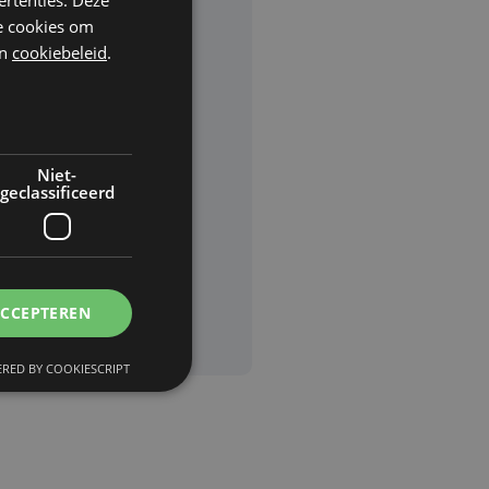
he cookies om
n
cookiebeleid
.
rden
van
Niet-
geclassificeerd
ACCEPTEREN
RED BY COOKIESCRIPT