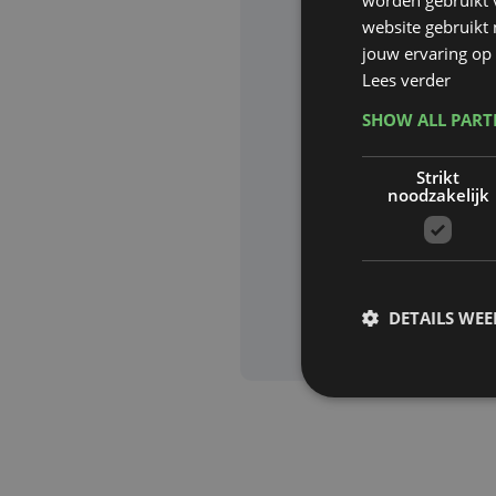
website gebruikt
Website waa
jouw ervaring op 
Lees verder
SHOW ALL PAR
Deze site wor
Strikt
Google zijn va
noodzakelijk
Aanvra
DETAILS WE