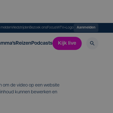
s melden
Wedstrijden
Bezoek ons
FocusWTV+
Logo
Aanmelden
amma's
Reizen
Podcasts
Kijk live
en om de video op een website
de inhoud kunnen bewerken en