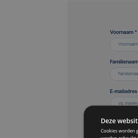
Voornaam
*
Familienaa
E-mailadre
Deze websit
Bedrijf of v
Cookies worden g
worden gebruikt v