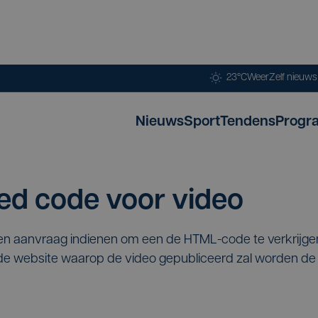
23°C
Weer
Zelf nieuw
Nieuws
Sport
Tendens
Progr
d code voor video
een aanvraag indienen om een de HTML-code te verkrijg
p de website waarop de video gepubliceerd zal worden 