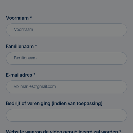
Voornaam
*
Familienaam
*
E-mailadres
*
Bedrijf of vereniging (indien van toepassing)
Website waarop de video gepubliceerd zal worden
*