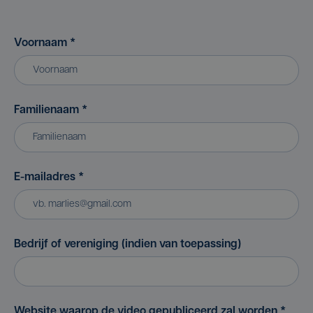
Voornaam
*
Familienaam
*
E-mailadres
*
Bedrijf of vereniging (indien van toepassing)
Website waarop de video gepubliceerd zal worden
*