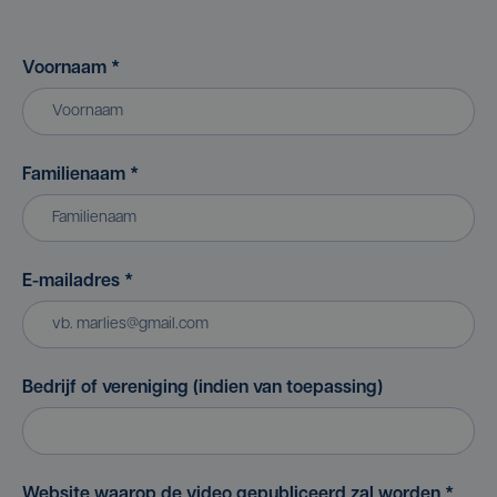
Voornaam
*
Familienaam
*
E-mailadres
*
Bedrijf of vereniging (indien van toepassing)
Website waarop de video gepubliceerd zal worden
*