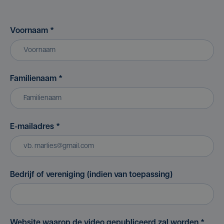
Voornaam
*
Familienaam
*
E-mailadres
*
Bedrijf of vereniging (indien van toepassing)
Website waarop de video gepubliceerd zal worden
*