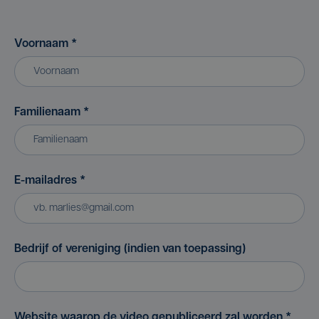
Voornaam
*
Familienaam
*
E-mailadres
*
Bedrijf of vereniging (indien van toepassing)
Website waarop de video gepubliceerd zal worden
*