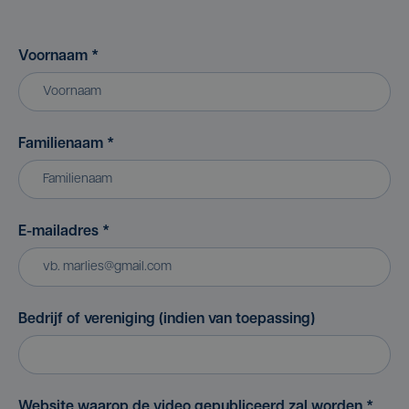
Voornaam
*
Familienaam
*
E-mailadres
*
Bedrijf of vereniging (indien van toepassing)
Website waarop de video gepubliceerd zal worden
*