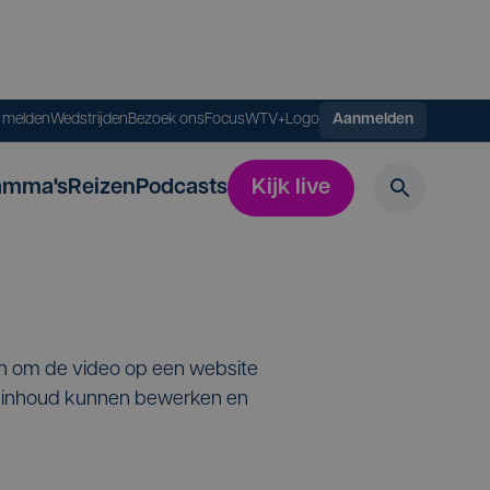
s melden
Wedstrijden
Bezoek ons
FocusWTV+
Logo
Aanmelden
amma's
Reizen
Podcasts
Kijk live
en om de video op een website
de inhoud kunnen bewerken en