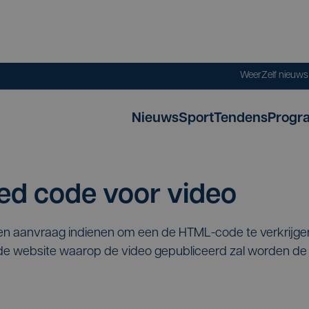
Weer
Zelf nieuw
Nieuws
Sport
Tendens
Progr
d code voor video
een aanvraag indienen om een de HTML-code te verkrijg
p de website waarop de video gepubliceerd zal worden 