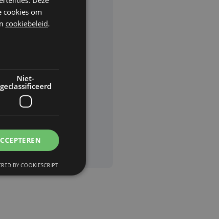
he cookies om
n
cookiebeleid
.
rden
van
Niet-
geclassificeerd
ACCEPTEREN
RED BY COOKIESCRIPT