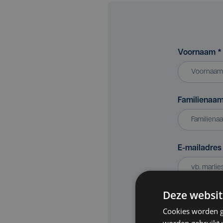
Voornaam
*
Familienaa
E-mailadre
Deze websit
Bedrijf of v
Cookies worden g
worden gebruikt v