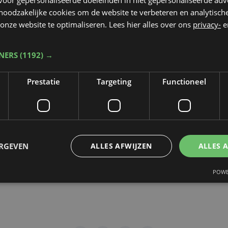
 noodzakelijke cookies om de website te verbeteren en analytisc
rop de video gepubliceerd zal worden
*
onze website te optimaliseren. Lees hier alles over ons
privacy-
e
TNERS
(1192) →
dt beschermd door reCAPTCHA. Het
Privacybeleid
en de
Servicevoorwaa
Prestatie
Targeting
Functioneel
n toepassing.
gen
ERGEVEN
ALLES AFWIJZEN
ALLES 
POWE