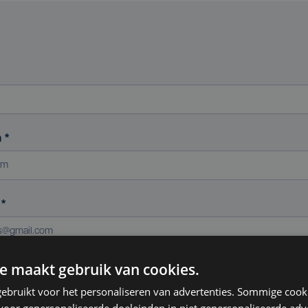
m
*
s
*
e maakt gebruik van cookies.
ereniging (indien van toepassing)
ebruikt voor het personaliseren van advertenties. Sommige coo
oor gepersonaliseerde doeleinden in niet gepersonaliseerde adv