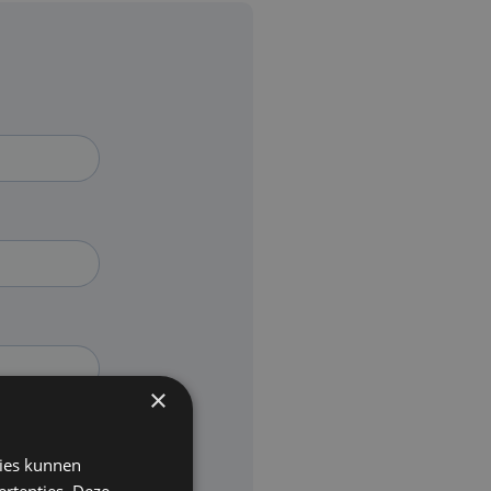
×
kies kunnen
ertenties. Deze