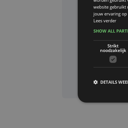
website gebruikt
Website waa
jouw ervaring op 
Lees verder
SHOW ALL PAR
Deze site wor
Strikt
Google zijn va
noodzakelijk
Aanvra
DETAILS WE