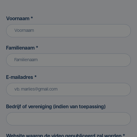
Voornaam
*
Familienaam
*
E-mailadres
*
Bedrijf of vereniging (indien van toepassing)
Website waarop de video gepubliceerd zal worden
*