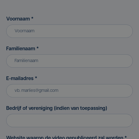
Voornaam
*
Familienaam
*
E-mailadres
*
Bedrijf of vereniging (indien van toepassing)
Website waarop de video gepubliceerd zal worden
*