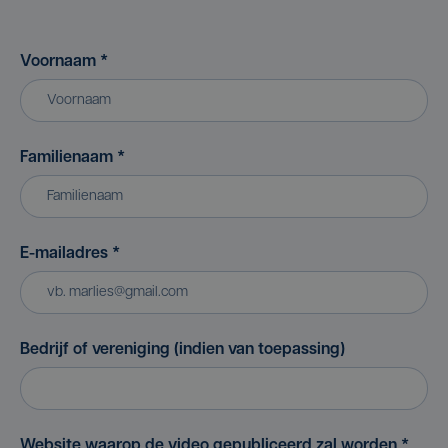
Voornaam
*
Familienaam
*
E-mailadres
*
Bedrijf of vereniging (indien van toepassing)
Website waarop de video gepubliceerd zal worden
*