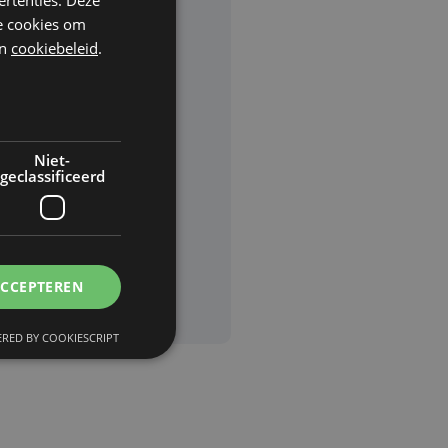
he cookies om
n
cookiebeleid
.
rden
van
Niet-
geclassificeerd
ACCEPTEREN
RED BY COOKIESCRIPT