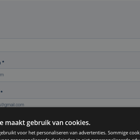
m
*
s
*
e maakt gebruik van cookies.
ereniging (indien van toepassing)
ebruikt voor het personaliseren van advertenties. Sommige coo
oor gepersonaliseerde doeleinden in niet gepersonaliseerde adv