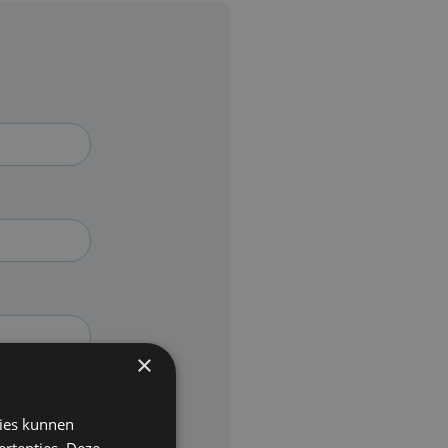
×
kies kunnen
ertenties. Deze