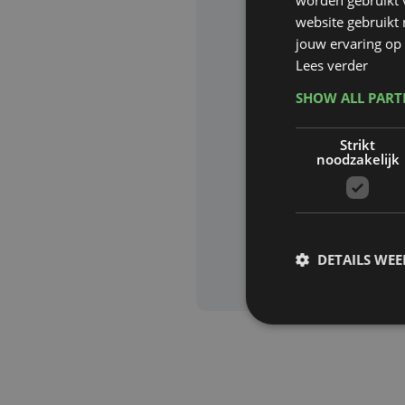
website gebruikt
Website waa
jouw ervaring op 
Lees verder
SHOW ALL PAR
Deze site wor
Strikt
Google zijn va
noodzakelijk
Aanvra
DETAILS WE