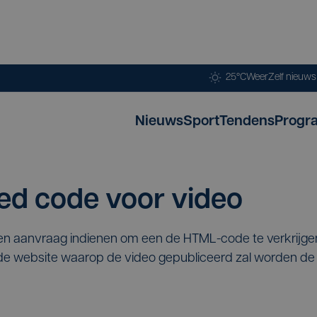
25°C
Weer
Zelf nieuw
Nieuws
Sport
Tendens
Progr
d code voor video
een aanvraag indienen om een de HTML-code te verkrijg
p de website waarop de video gepubliceerd zal worden 