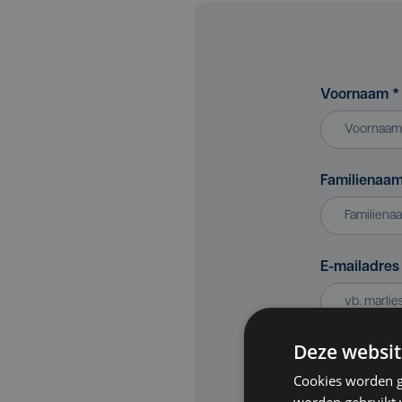
Voornaam
*
Familienaa
E-mailadre
Deze websit
Bedrijf of v
Cookies worden g
worden gebruikt v