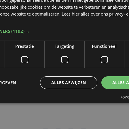
 noodzakelijke cookies om de website te verbeteren en analytisc
rop de video gepubliceerd zal worden
*
onze website te optimaliseren. Lees hier alles over ons
privacy-
e
TNERS
(1192) →
dt beschermd door reCAPTCHA. Het
Privacybeleid
en de
Servicevoorwaa
Prestatie
Targeting
Functioneel
n toepassing.
gen
ERGEVEN
ALLES AFWIJZEN
ALLES 
POWE