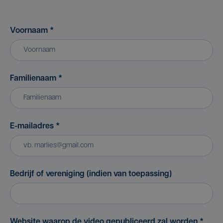
Voornaam
*
Familienaam
*
E-mailadres
*
Bedrijf of vereniging (indien van toepassing)
Website waarop de video gepubliceerd zal worden
*