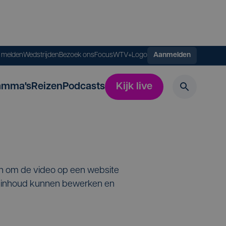
s melden
Wedstrijden
Bezoek ons
FocusWTV+
Logo
Aanmelden
amma's
Reizen
Podcasts
Kijk live
en om de video op een website
de inhoud kunnen bewerken en