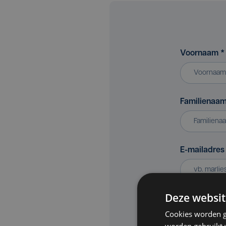
Voornaam
*
Familienaa
E-mailadre
Deze websit
Bedrijf of v
Cookies worden g
worden gebruikt v