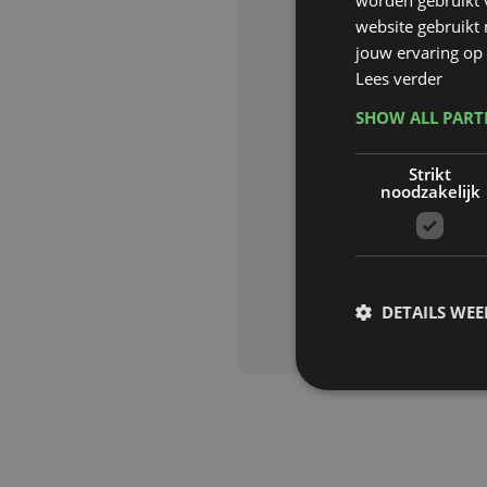
website gebruikt
Website waa
jouw ervaring op 
Lees verder
SHOW ALL PAR
Deze site wor
Strikt
Google zijn va
noodzakelijk
Aanvra
DETAILS WE