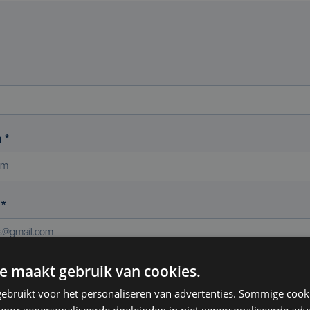
m
*
s
*
e maakt gebruik van cookies.
ereniging (indien van toepassing)
ebruikt voor het personaliseren van advertenties. Sommige coo
oor gepersonaliseerde doeleinden in niet gepersonaliseerde adv