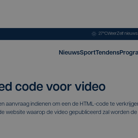
27°C
Weer
Zelf nieuw
Nieuws
Sport
Tendens
Progr
d code voor video
een aanvraag indienen om een de HTML-code te verkrijg
p de website waarop de video gepubliceerd zal worden 