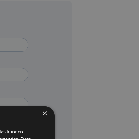
×
kies kunnen
ertenties. Deze