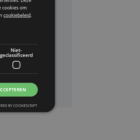
he cookies om
n
cookiebeleid
.
rden
van
Niet-
geclassificeerd
ACCEPTEREN
RED BY COOKIESCRIPT