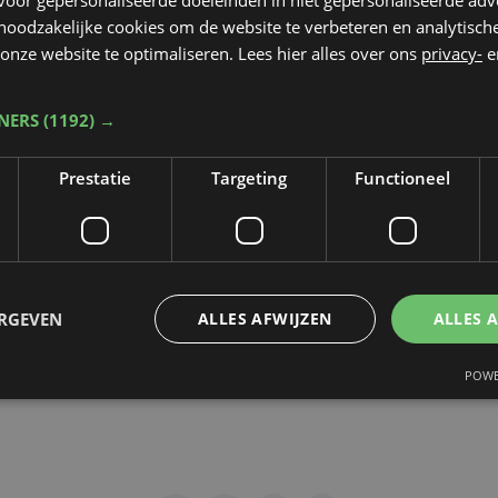
 noodzakelijke cookies om de website te verbeteren en analytisc
rop de video gepubliceerd zal worden
*
onze website te optimaliseren. Lees hier alles over ons
privacy-
e
TNERS
(1192) →
dt beschermd door reCAPTCHA. Het
Privacybeleid
en de
Servicevoorwaa
Prestatie
Targeting
Functioneel
n toepassing.
gen
ERGEVEN
ALLES AFWIJZEN
ALLES 
POWE